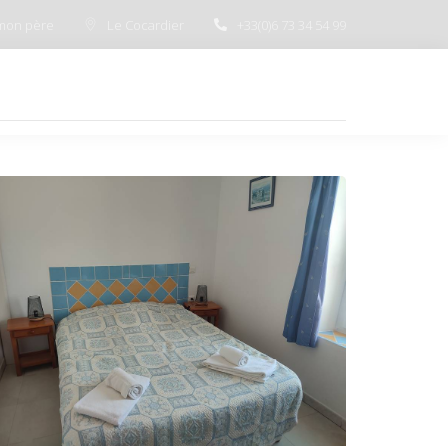
mon père
Le Cocardier
+33(0)6 73 34 54 99
COCARDIER
TOURISME
CONTACT